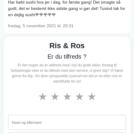
Har købt sushi hos jer i dag, for første gang! Det smagte så
godt, det er bestemt ikke sidste gang vi gør det! Tusind tak for
en dejlig sushi🌹🌹🌹🌹🌹
fredag, 5 november 2021
kl. 20:31
Ris & Ros
Er du tilfreds ?
Er der noget, du er utilfreds med, har du gode idéer, forslag til
forbedringer eller er du tilfreds med den service, vi giver dig? Vi hører
gerne fra dig - for dine synspunkter (uanset om det er ris eller ros) er
værdifulde for os!
★
★
★
★
★